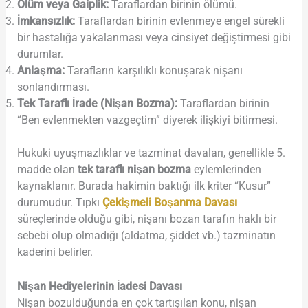
Ölüm veya Gaiplik:
Taraflardan birinin ölümü.
İmkansızlık:
Taraflardan birinin evlenmeye engel sürekli
bir hastalığa yakalanması veya cinsiyet değiştirmesi gibi
durumlar.
Anlaşma:
Tarafların karşılıklı konuşarak nişanı
sonlandırması.
Tek Taraflı İrade (Nişan Bozma):
Taraflardan birinin
“Ben evlenmekten vazgeçtim” diyerek ilişkiyi bitirmesi.
Hukuki uyuşmazlıklar ve tazminat davaları, genellikle 5.
madde olan
tek taraflı nişan bozma
eylemlerinden
kaynaklanır. Burada hakimin baktığı ilk kriter “Kusur”
durumudur. Tıpkı
Çekişmeli Boşanma Davası
süreçlerinde olduğu gibi, nişanı bozan tarafın haklı bir
sebebi olup olmadığı (aldatma, şiddet vb.) tazminatın
kaderini belirler.
Nişan Hediyelerinin İadesi Davası
Nişan bozulduğunda en çok tartışılan konu, nişan