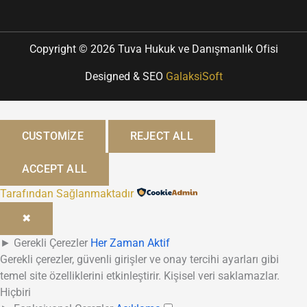
Copyright © 2026 Tuva Hukuk ve Danışmanlık Ofisi
Designed & SEO
GalaksiSoft
CUSTOMIZE
REJECT ALL
ACCEPT ALL
Tarafından Sağlanmaktadır
✖
►
Gerekli Çerezler
Her Zaman Aktif
Gerekli çerezler, güvenli girişler ve onay tercihi ayarları gibi
temel site özelliklerini etkinleştirir. Kişisel veri saklamazlar.
Hiçbiri