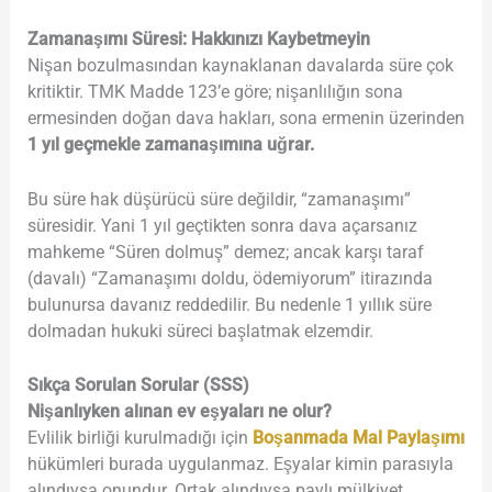
Zamanaşımı Süresi: Hakkınızı Kaybetmeyin
Nişan bozulmasından kaynaklanan davalarda süre çok
kritiktir. TMK Madde 123’e göre; nişanlılığın sona
ermesinden doğan dava hakları, sona ermenin üzerinden
1 yıl geçmekle zamanaşımına uğrar.
Bu süre hak düşürücü süre değildir, “zamanaşımı”
süresidir. Yani 1 yıl geçtikten sonra dava açarsanız
mahkeme “Süren dolmuş” demez; ancak karşı taraf
(davalı) “Zamanaşımı doldu, ödemiyorum” itirazında
bulunursa davanız reddedilir. Bu nedenle 1 yıllık süre
dolmadan hukuki süreci başlatmak elzemdir.
Sıkça Sorulan Sorular (SSS)
Nişanlıyken alınan ev eşyaları ne olur?
Evlilik birliği kurulmadığı için
Boşanmada Mal Paylaşımı
hükümleri burada uygulanmaz. Eşyalar kimin parasıyla
alındıysa onundur. Ortak alındıysa paylı mülkiyet