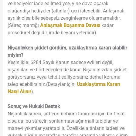
ve hediyeler iade edilmediyse, yine dava açarak
olağandışı hediyeler (altınlar) geri istenebilir. Anlaşmalı
ayrılık olsa bile sebepsiz zenginleşme oluşmamalıdır.
(Süreç mantığı
Anlaşmalı Boşanma Davası
kadar
prosedürel değildir, irade beyanı yeterlidir).
Nişanlıyken şiddet gördüm, uzaklaştırma kararı alabilir
miyim?
Kesinlikle. 6284 Sayılı Kanun sadece evlileri değil,
nişanlıları ve flört edenleri de korur. Nişanlınızdan şiddet
görüyorsanız veya tehdit ediliyorsanız derhal koruma
talep edebilirsiniz.(Detaylar için:
Uzaklaştırma Kararı
Nasıl Alınır
)
Sonuç ve Hukuki Destek
Nişanlılık süreci, çiftlerin birbirini tanıması için bir fırsat
olsa da, bu sürecin sonlanması ağır mali tablolar ve
manevi yıkımlar yaratabilir. Özellikle altınların iadesi ve
yüksek düğün masrafları, taraflar arasında yıllarca süren