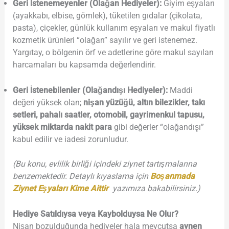
Geri İstenemeyenler (Olağan Hediyeler):
Giyim eşyaları
(ayakkabı, elbise, gömlek), tüketilen gıdalar (çikolata,
pasta), çiçekler, günlük kullanım eşyaları ve makul fiyatlı
kozmetik ürünleri “olağan” sayılır ve geri istenemez.
Yargıtay, o bölgenin örf ve adetlerine göre makul sayılan
harcamaları bu kapsamda değerlendirir.
Geri İstenebilenler (Olağandışı Hediyeler):
Maddi
değeri yüksek olan;
nişan yüzüğü, altın bilezikler, takı
setleri, pahalı saatler, otomobil, gayrimenkul tapusu,
yüksek miktarda nakit para
gibi değerler “olağandışı”
kabul edilir ve iadesi zorunludur.
(Bu konu, evlilik birliği içindeki ziynet tartışmalarına
benzemektedir. Detaylı kıyaslama için
Boşanmada
Ziynet Eşyaları Kime Aittir
yazımıza bakabilirsiniz.)
Hediye Satıldıysa veya Kaybolduysa Ne Olur?
Nişan bozulduğunda hediyeler hala mevcutsa
aynen