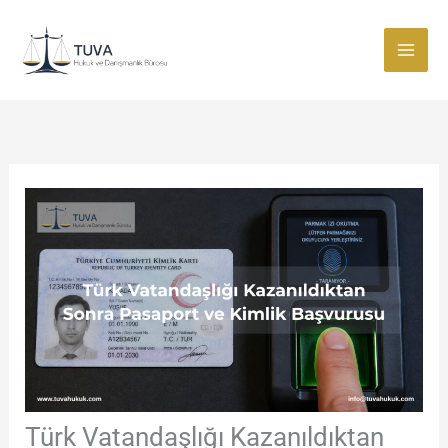
İçeriğe
atla
Türk Vatandaşlığı Kazanıldıktan