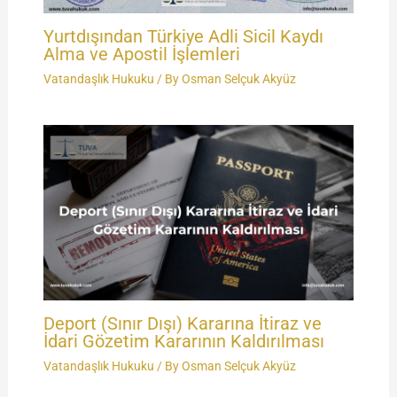
Yurtdışından Türkiye Adli Sicil Kaydı
Alma ve Apostil İşlemleri
Vatandaşlık Hukuku
/ By
Osman Selçuk Akyüz
Deport (Sınır Dışı) Kararına İtiraz ve
İdari Gözetim Kararının Kaldırılması
Vatandaşlık Hukuku
/ By
Osman Selçuk Akyüz