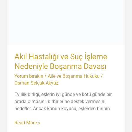
Sosyal
Medya
Geçerli
Mi?
Akıl Hastalığı ve Suç İşleme
Nedeniyle Boşanma Davası
Yorum bırakın
/
Aile ve Boşanma Hukuku
/
Osman Selçuk Akyüz
Evlilik birliği, eşlerin iyi günde ve kötü günde bir
arada olmasını, birbirlerine destek vermesini
hedefler. Ancak kanun koyucu, eşlerden birinin
Akıl
Read More »
Hastalığı