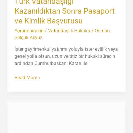
Türk Vatandaşlığı
Kazanıldıktan Sonra Pasaport
ve Kimlik Başvurusu
Yorum bırakın
/
Vatandaşlık Hukuku
/
Osman
Selçuk Akyüz
İster gayrimenkul yatırımı yoluyla ister evlilik veya
genel yolla olsun, uzun ve titiz bir hukuki sürecin
ardından Cumhurbaşkanı Kararı ile
Türk
Read More »
Vatandaşlığı
Kazanıldıktan
Sonra
Pasaport
ve
Kimlik
Başvurusu