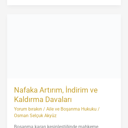
Adli
Sicil
Kaydı
Alma
ve
Apostil
İşlemleri
Nafaka Artırım, İndirim ve
Kaldırma Davaları
Yorum bırakın
/
Aile ve Boşanma Hukuku
/
Osman Selçuk Akyüz
Boşanma kararı kesinleştiğinde mahkeme