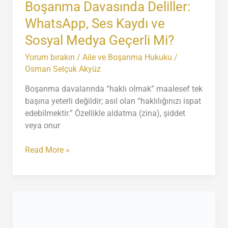
Boşanma Davasında Deliller:
WhatsApp, Ses Kaydı ve
Sosyal Medya Geçerli Mi?
Yorum bırakın
/
Aile ve Boşanma Hukuku
/
Osman Selçuk Akyüz
Boşanma davalarında “haklı olmak” maalesef tek
başına yeterli değildir; asıl olan “haklılığınızı ispat
edebilmektir.” Özellikle aldatma (zina), şiddet
veya onur
Boşanma
Read More »
Davasında
Deliller:
WhatsApp,
Ses
Kaydı
ve