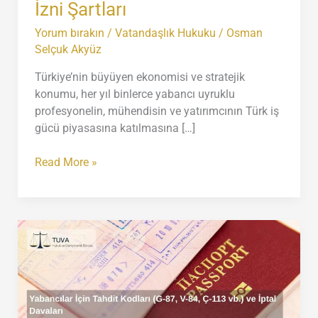
İzni Şartları
Yorum bırakın
/
Vatandaşlık Hukuku
/
Osman
Selçuk Akyüz
Türkiye’nin büyüyen ekonomisi ve stratejik
konumu, her yıl binlerce yabancı uyruklu
profesyonelin, mühendisin ve yatırımcının Türk iş
gücü piyasasına katılmasına […]
Türkiye’de
Read More »
Yabancı
Çalışma
İzni
Şartları