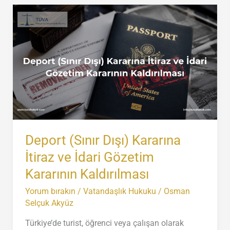
İptal
Davaları
Deport (Sınır Dışı) Kararına
İtiraz ve İdari Gözetim
Kararının Kaldırılması
Yorum bırakın
/
Vatandaşlık Hukuku
/
Osman
Selçuk Akyüz
Türkiye’de turist, öğrenci veya çalışan olarak