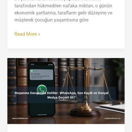
tarafından hükmedilen nafaka miktarı, o günün
ekonomik şartlarına, tarafların gelir düzeyine ve
müşterek çocuğun yaşantısına göre
Nafaka
Read More »
Artırım,
İndirim
ve
Kaldırma
Davaları