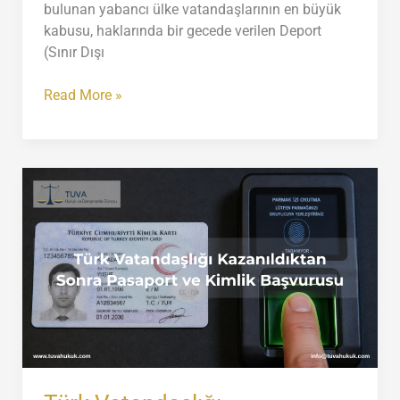
bulunan yabancı ülke vatandaşlarının en büyük
kabusu, haklarında bir gecede verilen Deport
(Sınır Dışı
Deport
Read More »
(Sınır
Dışı)
Kararına
İtiraz
ve
İdari
Gözetim
Kararının
Kaldırılması