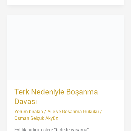
ve
Suç
İşleme
Nedeniyle
Boşanma
Davası
Terk Nedeniyle Boşanma
Davası
Yorum bırakın
/
Aile ve Boşanma Hukuku
/
Osman Selçuk Akyüz
Evlilik birliği, eşlere “birlikte yaşama”