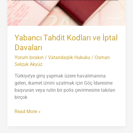
Yabancı Tahdit Kodları ve İptal
Davaları
Yorum bırakın
/
Vatandaşlık Hukuku
/
Osman
Selçuk Akyüz
Türkiye’ye giriş yapmak üzere havalimanına
gelen, ikamet iznini uzatmak için Göç İdaresine
başvuran veya rutin bir polis çevirmesine takılan
birçok
Yabancı
Read More »
Tahdit
Kodları
ve