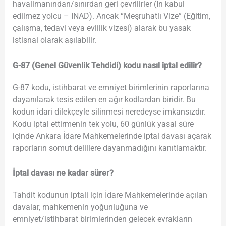
havalimanından/sınırdan geri çevrilirler (İn kabul
edilmez yolcu – INAD). Ancak “Meşruhatlı Vize” (Eğitim,
çalışma, tedavi veya evlilik vizesi) alarak bu yasak
istisnai olarak aşılabilir.
G-87 (Genel Güvenlik Tehdidi) kodu nasıl iptal edilir?
G-87 kodu, istihbarat ve emniyet birimlerinin raporlarına
dayanılarak tesis edilen en ağır kodlardan biridir. Bu
kodun idari dilekçeyle silinmesi neredeyse imkansızdır.
Kodu iptal ettirmenin tek yolu, 60 günlük yasal süre
içinde Ankara İdare Mahkemelerinde iptal davası açarak
raporların somut delillere dayanmadığını kanıtlamaktır.
İptal davası ne kadar sürer?
Tahdit kodunun iptali için İdare Mahkemelerinde açılan
davalar, mahkemenin yoğunluğuna ve
emniyet/istihbarat birimlerinden gelecek evrakların