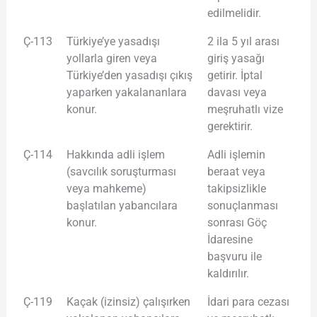
edilmelidir.
Ç-113
Türkiye’ye yasadışı
2 ila 5 yıl arası
yollarla giren veya
giriş yasağı
Türkiye’den yasadışı çıkış
getirir. İptal
yaparken yakalananlara
davası veya
konur.
meşruhatlı vize
gerektirir.
Ç-114
Hakkında adli işlem
Adli işlemin
(savcılık soruşturması
beraat veya
veya mahkeme)
takipsizlikle
başlatılan yabancılara
sonuçlanması
konur.
sonrası Göç
İdaresine
başvuru ile
kaldırılır.
Ç-119
Kaçak (izinsiz) çalışırken
İdari para cezası