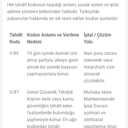
Her tahdit kodunun taşıdığı anlam, yasak süresi ve iptal
edilme yöntemi birbirinden farklıdır. Türkiye’de
yabancılar hakkında en sık tesis edilen kodlar şunlardır:
Tahdit
Kodun Anlamı ve Verilme
İptal / Çözüm
Kodu
Nedeni
Yolu
V-84
10 gün içinde ikamet izni
İdari para cezası
alma şartıyla ülkeye giren
ödenerek veya
ancak bu sürede başvuru
meşruhatlı vize
yapmayanlara konur.
alınarak
çözülebilir.
G-87
Genel Güvenlik Tehdidi.
Mutlaka İdare
Kişinin terör veya kamu
Mahkemesinde
güvenliğini tehdit eden
İptal Davası
faaliyetlerde bulunduğu
açılmalı ve
şüphesiyle konur. En ağır
istihbarat
kodlardan biridir.
raporlarına itiraz