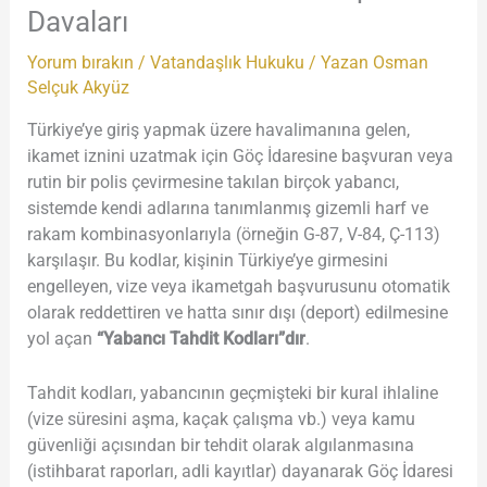
Davaları
Yorum bırakın
/
Vatandaşlık Hukuku
/ Yazan
Osman
Selçuk Akyüz
Türkiye’ye giriş yapmak üzere havalimanına gelen,
ikamet iznini uzatmak için Göç İdaresine başvuran veya
rutin bir polis çevirmesine takılan birçok yabancı,
sistemde kendi adlarına tanımlanmış gizemli harf ve
rakam kombinasyonlarıyla (örneğin G-87, V-84, Ç-113)
karşılaşır. Bu kodlar, kişinin Türkiye’ye girmesini
engelleyen, vize veya ikametgah başvurusunu otomatik
olarak reddettiren ve hatta sınır dışı (deport) edilmesine
yol açan
“Yabancı Tahdit Kodları”dır
.
Tahdit kodları, yabancının geçmişteki bir kural ihlaline
(vize süresini aşma, kaçak çalışma vb.) veya kamu
güvenliği açısından bir tehdit olarak algılanmasına
(istihbarat raporları, adli kayıtlar) dayanarak Göç İdaresi