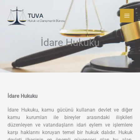
İçeriğe
atla
İdare Hukuku
İdare Hukuku
İdare Hukuku, kamu gücünü kullanan devlet ve diğer
kamu kurumları ile bireyler arasındaki ilişkileri
düzenleyen ve vatandaşların idari eylem ve işlemlere
karşı haklarını koruyan temel bir hukuk dalıdır. Hukuk
devleti ilkesinin en önemli güvencesi olan bu alan,