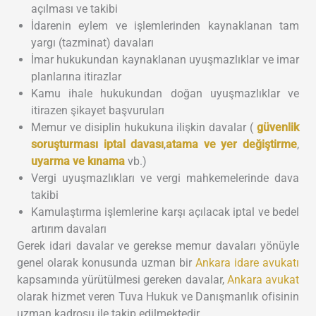
açılması ve takibi
İdarenin eylem ve işlemlerinden kaynaklanan tam
yargı (tazminat) davaları
İmar hukukundan kaynaklanan uyuşmazlıklar ve imar
planlarına itirazlar
Kamu ihale hukukundan doğan uyuşmazlıklar ve
itirazen şikayet başvuruları
Memur ve disiplin hukukuna ilişkin davalar (
güvenlik
soruşturması iptal davası
,
atama ve yer değiştirme
,
uyarma ve kınama
vb.)
Vergi uyuşmazlıkları ve vergi mahkemelerinde dava
takibi
Kamulaştırma işlemlerine karşı açılacak iptal ve bedel
artırım davaları
Gerek idari davalar ve gerekse memur davaları yönüyle
genel olarak konusunda uzman bir
Ankara idare avukatı
kapsamında yürütülmesi gereken davalar,
Ankara avukat
olarak hizmet veren Tuva Hukuk ve Danışmanlık ofisinin
uzman kadrosu ile takip edilmektedir.