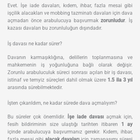
Evet. İşe iade davaları, kıdem, ihbar, fazla mesai gibi
işçilik alacakları ve mobbing tazminatı davaları için dava
açmadan önce arabulucuya başvurmak
zorunludur
. İş
kazası davaları bu zorunluluğun dışındadır.
İş davası ne kadar sürer?
Davanın karmaşıklığına, delillerin toplanmasına ve
mahkemenin iş yoğunluğuna bağlı olarak değişir.
Zorunlu arabuluculuk süreci sonrası açılan bir iş davası,
istinaf ve temyiz süreçleri dahil olmak üzere
1.5 ila 3 yıl
arasında sürebilmektedir.
İşten çıkarıldım, ne kadar sürede dava açmalıyım?
Bu süreler çok önemlidir.
İşe iade davası
açmak için,
fesih bildiriminin size ulaştığı tarihten itibaren
1 ay
içinde arabulucuya başvurmanız gerekir. Kıdem, ihbar,
fazla mesai gibi
alacak davaları
için zamanaşımı süresi