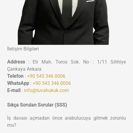
İletişim Bilgileri
Address
: Eti Mah. Toros Sok. No : 1/11 Sıhhiye
Çankaya Ankara
Telefon
:
+90 545 346 0006
WhatsApp
:
+90 543 346 0006
E-mail
:
info@tuvahukuk.com​
Sıkça Sorulan Sorular (SSS)
İş davası açmadan önce arabulucuya gitmek zorunlu
mu?