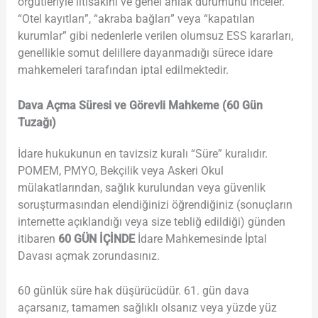
örgütleriyle iltisakını ve genel ahlak durumunu inceler.
“Otel kayıtları”, “akraba bağları” veya “kapatılan
kurumlar” gibi nedenlerle verilen olumsuz ESS kararları,
genellikle somut delillere dayanmadığı sürece idare
mahkemeleri tarafından iptal edilmektedir.
Dava Açma Süresi ve Görevli Mahkeme (60 Gün
Tuzağı)
İdare hukukunun en tavizsiz kuralı “Süre” kuralıdır.
POMEM, PMYO, Bekçilik veya Askeri Okul
mülakatlarından, sağlık kurulundan veya güvenlik
soruşturmasından elendiğinizi öğrendiğiniz (sonuçların
internette açıklandığı veya size tebliğ edildiği) günden
itibaren
60 GÜN İÇİNDE
İdare Mahkemesinde İptal
Davası açmak zorundasınız.
60 günlük süre hak düşürücüdür. 61. gün dava
açarsanız, tamamen sağlıklı olsanız veya yüzde yüz