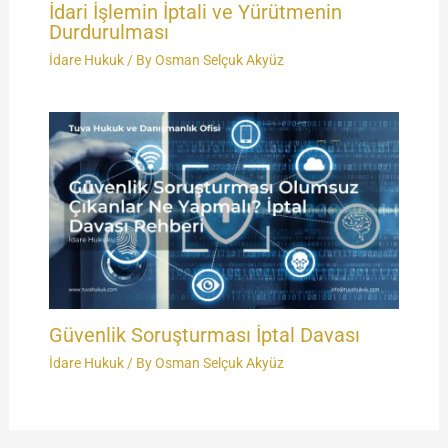
İdari İşlemin İptali ve Yürütmenin
Durdurulması
İdare Hukuk
/ By
Osman Selçuk Akyüz
Güvenlik Soruşturması İptal Davası
İdare Hukuk
/ By
Osman Selçuk Akyüz