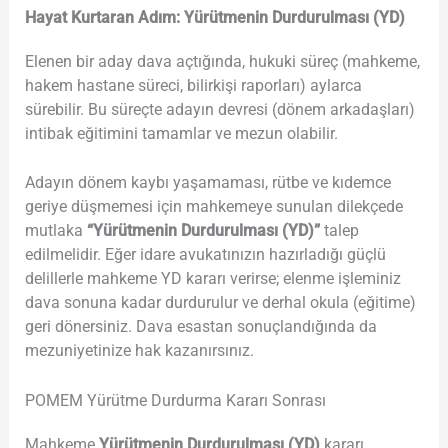
Hayat Kurtaran Adım: Yürütmenin Durdurulması (YD)
Elenen bir aday dava açtığında, hukuki süreç (mahkeme,
hakem hastane süreci, bilirkişi raporları) aylarca
sürebilir. Bu süreçte adayın devresi (dönem arkadaşları)
intibak eğitimini tamamlar ve mezun olabilir.
Adayın dönem kaybı yaşamaması, rütbe ve kıdemce
geriye düşmemesi için mahkemeye sunulan dilekçede
mutlaka
“Yürütmenin Durdurulması (YD)”
talep
edilmelidir. Eğer idare avukatınızın hazırladığı güçlü
delillerle mahkeme YD kararı verirse; elenme işleminiz
dava sonuna kadar durdurulur ve derhal okula (eğitime)
geri dönersiniz. Dava esastan sonuçlandığında da
mezuniyetinize hak kazanırsınız.
POMEM Yürütme Durdurma Kararı Sonrası
Mahkeme
Yürütmenin Durdurulması (YD)
kararı