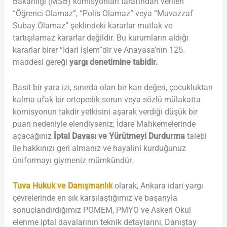
Bakanlığı (MSB) komisyonları tarafından verilen
“Öğrenci Olamaz”, “Polis Olamaz” veya “Muvazzaf
Subay Olamaz” şeklindeki kararlar mutlak ve
tartışılamaz kararlar değildir. Bu kurumların aldığı
kararlar birer “İdari İşlem”dir ve Anayasa’nın 125.
maddesi gereği
yargı denetimine tabidir.
Basit bir yara izi, sınırda olan bir kan değeri, çocukluktan
kalma ufak bir ortopedik sorun veya sözlü mülakatta
komisyonun takdir yetkisini aşarak verdiği düşük bir
puan nedeniyle elendiyseniz; İdare Mahkemelerinde
açacağınız
İptal Davası ve Yürütmeyi Durdurma
talebi
ile hakkınızı geri almanız ve hayalini kurduğunuz
üniformayı giymeniz mümkündür.
Tuva Hukuk ve Danışmanlık
olarak, Ankara idari yargı
çevrelerinde en sık karşılaştığımız ve başarıyla
sonuçlandırdığımız POMEM, PMYO ve Askeri Okul
elenme iptal davalarının teknik detaylarını, Danıştay