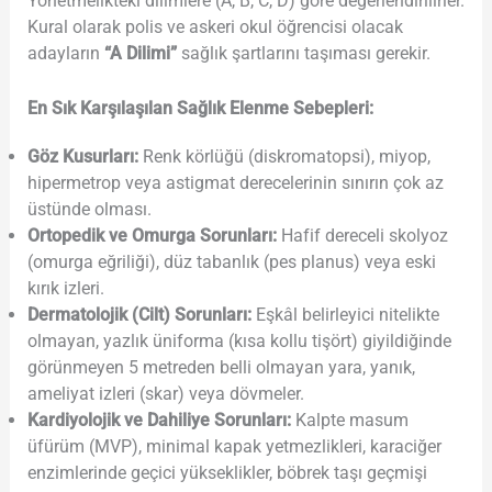
Yönetmelikteki dilimlere (A, B, C, D) göre değerlendirilirler.
Kural olarak polis ve askeri okul öğrencisi olacak
adayların
“A Dilimi”
sağlık şartlarını taşıması gerekir.
En Sık Karşılaşılan Sağlık Elenme Sebepleri:
Göz Kusurları:
Renk körlüğü (diskromatopsi), miyop,
hipermetrop veya astigmat derecelerinin sınırın çok az
üstünde olması.
Ortopedik ve Omurga Sorunları:
Hafif dereceli skolyoz
(omurga eğriliği), düz tabanlık (pes planus) veya eski
kırık izleri.
Dermatolojik (Cilt) Sorunları:
Eşkâl belirleyici nitelikte
olmayan, yazlık üniforma (kısa kollu tişört) giyildiğinde
görünmeyen 5 metreden belli olmayan yara, yanık,
ameliyat izleri (skar) veya dövmeler.
Kardiyolojik ve Dahiliye Sorunları:
Kalpte masum
üfürüm (MVP), minimal kapak yetmezlikleri, karaciğer
enzimlerinde geçici yükseklikler, böbrek taşı geçmişi