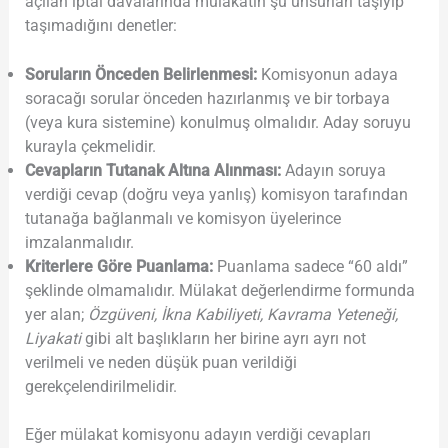
açılan iptal davalarında mülakatın şu unsurları taşıyıp
taşımadığını denetler:
Soruların Önceden Belirlenmesi:
Komisyonun adaya
soracağı sorular önceden hazırlanmış ve bir torbaya
(veya kura sistemine) konulmuş olmalıdır. Aday soruyu
kurayla çekmelidir.
Cevapların Tutanak Altına Alınması:
Adayın soruya
verdiği cevap (doğru veya yanlış) komisyon tarafından
tutanağa bağlanmalı ve komisyon üyelerince
imzalanmalıdır.
Kriterlere Göre Puanlama:
Puanlama sadece “60 aldı”
şeklinde olmamalıdır. Mülakat değerlendirme formunda
yer alan;
Özgüveni, İkna Kabiliyeti, Kavrama Yeteneği,
Liyakati
gibi alt başlıkların her birine ayrı ayrı not
verilmeli ve neden düşük puan verildiği
gerekçelendirilmelidir.
Eğer mülakat komisyonu adayın verdiği cevapları